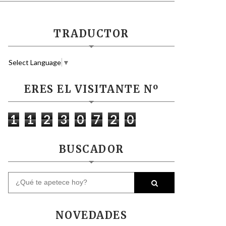
TRADUCTOR
Select Language
▼
ERES EL VISITANTE Nº
1
1
2
3
0
7
2
0
BUSCADOR
NOVEDADES