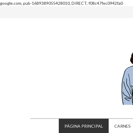
google.com, pub-1689389055428010, DIRECT, f08c47fec0942fa0
PÁGINA PRINCIPAL
CARNES