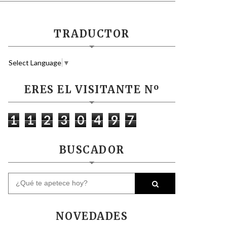
TRADUCTOR
Select Language
▼
ERES EL VISITANTE Nº
1
1
2
3
0
4
9
7
BUSCADOR
NOVEDADES