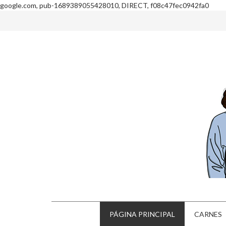
google.com, pub-1689389055428010, DIRECT, f08c47fec0942fa0
PÁGINA PRINCIPAL
CARNES