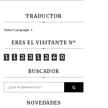
TRADUCTOR
Select Language
▼
ERES EL VISITANTE Nº
1
1
2
3
1
2
6
0
BUSCADOR
NOVEDADES