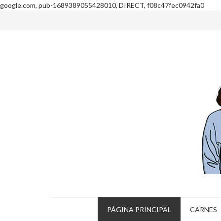
google.com, pub-1689389055428010, DIRECT, f08c47fec0942fa0
PÁGINA PRINCIPAL
CARNES