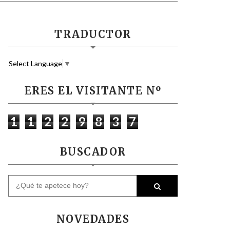
TRADUCTOR
Select Language
▼
ERES EL VISITANTE Nº
1
1
2
2
9
8
3
7
BUSCADOR
NOVEDADES