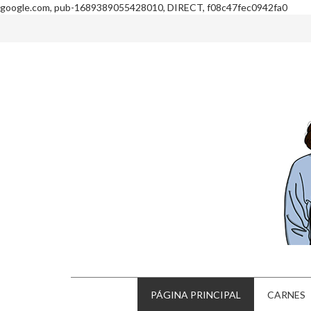
google.com, pub-1689389055428010, DIRECT, f08c47fec0942fa0
PÁGINA PRINCIPAL
CARNES