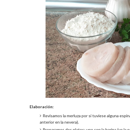
Elaboración:
Revisamos la merluza por si tuviese alguna espi
anterior en la nevera).
Preparamos dos platos; uno con la harina (yo la 