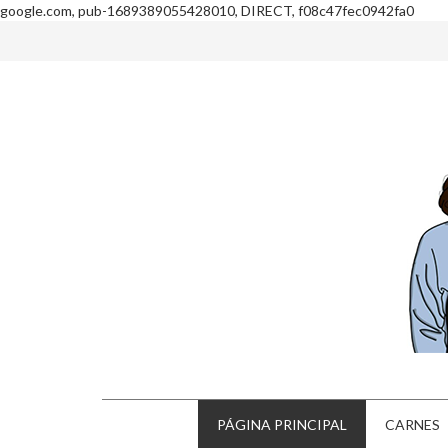
google.com, pub-1689389055428010, DIRECT, f08c47fec0942fa0
PÁGINA PRINCIPAL
CARNES