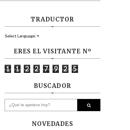
TRADUCTOR
Select Language
▼
ERES EL VISITANTE Nº
1
1
2
2
7
9
2
5
BUSCADOR
NOVEDADES