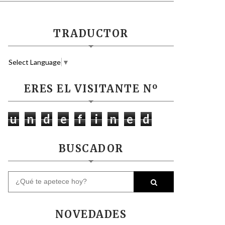
TRADUCTOR
Select Language
▼
ERES EL VISITANTE Nº
u
n
d
e
f
i
n
e
d
BUSCADOR
NOVEDADES