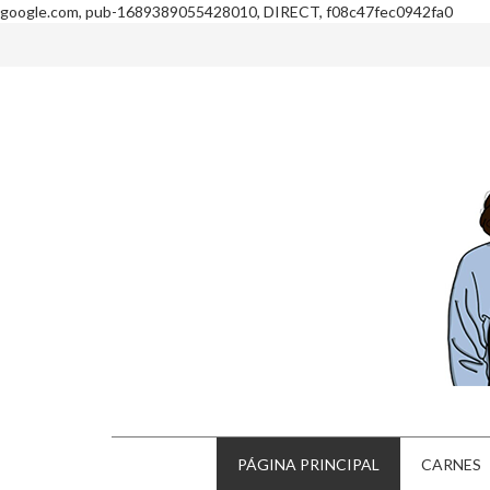
google.com, pub-1689389055428010, DIRECT, f08c47fec0942fa0
PÁGINA PRINCIPAL
CARNES