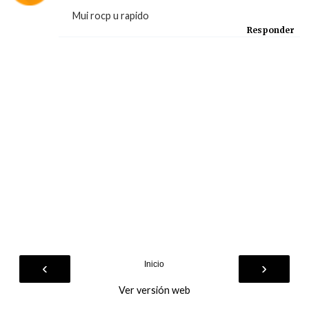
Mui rocp u rapido
Responder
‹
›
Inicio
Ver versión web